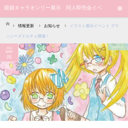
眼鏡キャラオンリー展示 同人即売会イベ
ント グラッシーズドルチェ
情報更新
お知らせ
イラスト展示イベント グラ
ホーム
ッシーズドルチェ開催！
お知らせ
2022
MAY
05